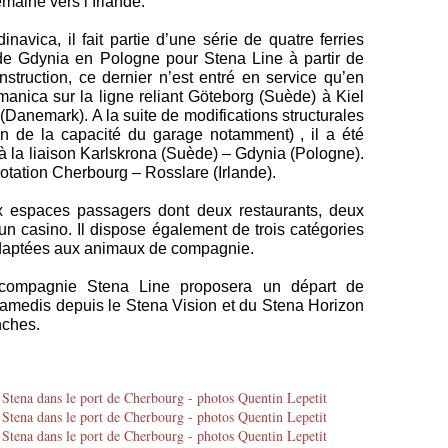
emaine vers l’Irlande.
avica, il fait partie d’une série de quatre ferries
 de Gdynia en Pologne pour Stena Line à partir de
struction, ce dernier n’est entré en service qu’en
nica sur la ligne reliant Göteborg (Suède) à Kiel
Danemark). A la suite de modifications structurales
n de la capacité du garage notamment) , il a été
à la liaison Karlskrona (Suède) – Gdynia (Pologne).
rotation Cherbourg – Rosslare (Irlande).
x espaces passagers dont deux restaurants, deux
un casino. Il dispose également de trois catégories
adaptées aux animaux de compagnie.
la compagnie Stena Line proposera un départ de
samedis depuis le Stena Vision et du Stena Horizon
nches.