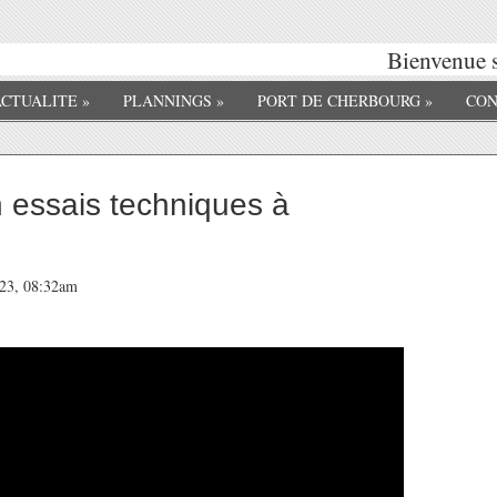
Bienvenue su
ACTUALITE
»
PLANNINGS
»
PORT DE CHERBOURG
»
CON
 essais techniques à
023, 08:32am