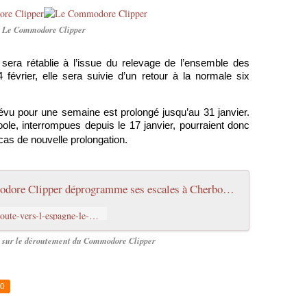
Le Commodore Clipper
 sera rétablie à l’issue du relevage de l’ensemble des
février, elle sera suivie d’un retour à la normale six
évu pour une semaine est prolongé jusqu’au 31 janvier.
ole, interrompues depuis le 17 janvier, pourraient donc
 cas de nouvelle prolongation.
Dérouté vers l'Espagne, le Commodore Clipper déprogramme ses escales à Cherbourg - CherbourgEscale
http://cherbourgescale.fr/2026/01/deroute-vers-l-espagne-le-commodore-clipper-deprogramme-ses-escales-a-cherbourg.html
le sur le déroutement du Commodore Clipper
0