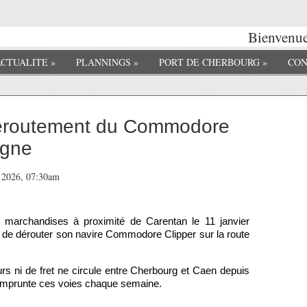
Bienvenue 
ACTUALITE
»
PLANNINGS
»
PORT DE CHERBOURG
»
CON
déroutement du Commodore
agne
r 2026, 07:30am
de marchandises à proximité de Carentan le 11 janvier
dé de dérouter son navire Commodore Clipper sur la route
rs ni de fret ne circule entre Cherbourg et Caen depuis
e emprunte ces voies chaque semaine.