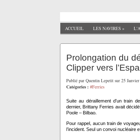
ACCUEIL
LES NAVIRES
»
L'
Prolongation du 
Clipper vers l’Esp
Publié par Quentin Lepetit sur 25 Janvie
Catégories :
#Ferries
Suite au déraillement d’un train 
dernier, Brittany Ferries avait déci
Poole – Bilbao.
Pour rappel, aucun train de voyageu
l’incident. Seul un convoi nucléair