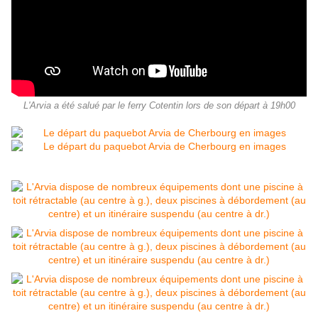
L'Arvia a été salué par le ferry Cotentin lors de son départ à 19h00