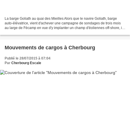
La barge Goliath au quai des Mieilles Alors que le navire Goliath, barge
auto-élévatrice, vient d'achever une campagne de sondages de trois mois
au large de Fécamp en vue d'y implanter un champ d'éoliennes off-shore, il
a entammé début septembre une série...
Mouvements de cargos à Cherbourg
Publié le 28/07/2015 à 07:04
Par
Cherbourg Escale