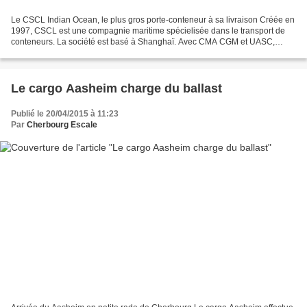
Le CSCL Indian Ocean, le plus gros porte-conteneur à sa livraison Créée en
1997, CSCL est une compagnie maritime spécielisée dans le transport de
conteneurs. La société est basé à Shanghaï. Avec CMA CGM et UASC,
CSCL fait partie de l'alliance Ocean 3....
Le cargo Aasheim charge du ballast
Publié le 20/04/2015 à 11:23
Par
Cherbourg Escale