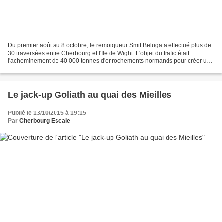
Du premier août au 8 octobre, le remorqueur Smit Beluga a effectué plus de
30 traversées entre Cherbourg et l'Ile de Wight. L'objet du trafic était
l'acheminement de 40 000 tonnes d'enrochements normands pour créer une
nouvelle digue au port de Cowes....
Le jack-up Goliath au quai des Mieilles
Publié le 13/10/2015 à 19:15
Par
Cherbourg Escale