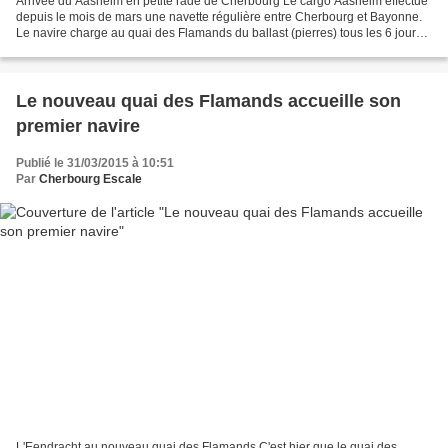
Arrivée du Aasheim en petite rade de Cherbourg Le cargo Aasheim effectue
depuis le mois de mars une navette régulière entre Cherbourg et Bayonne.
Le navire charge au quai des Flamands du ballast (pierres) tous les 6 jours
environ. Long de 107 mètres,...
Le nouveau quai des Flamands accueille son
premier navire
Publié le 31/03/2015 à 10:51
Par
Cherbourg Escale
L'Eendracht au nouveau quai des Flamands C'est hier que le quai des