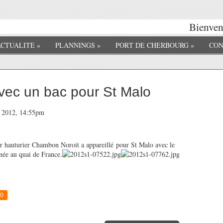
Bienvenu
ACTUALITE
»
PLANNINGS
»
PORT DE CHERBOURG
»
CON
avec un bac pour St Malo
er 2012, 14:55pm
r hauturier Chambon Noroit a appareillé pour St Malo avec le
née au quai de France.
0