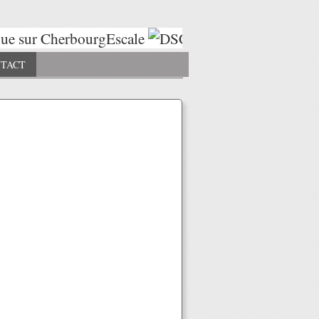
e sur CherbourgEscale
Escales 2025
TACT