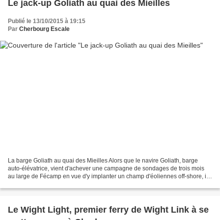
Le jack-up Goliath au quai des Mieilles
Publié le 13/10/2015 à 19:15
Par
Cherbourg Escale
La barge Goliath au quai des Mieilles Alors que le navire Goliath, barge
auto-élévatrice, vient d'achever une campagne de sondages de trois mois
au large de Fécamp en vue d'y implanter un champ d'éoliennes off-shore, il
a entammé début septembre une série...
Le Wight Light, premier ferry de Wight Link à se