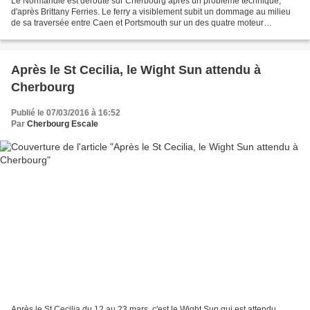
Le Normandie est dérouté sur Cherbourg après un problème technique,
d'après Brittany Ferries. Le ferry a visiblement subit un dommage au milieu
de sa traversée entre Caen et Portsmouth sur un des quatre moteur
principal, l'obligeant à rejoindre Cherbourg...
Après le St Cecilia, le Wight Sun attendu à
Cherbourg
Publié le 07/03/2016 à 16:52
Par
Cherbourg Escale
Après le St Cecilia du 12 au 23 mars, c'est le Wight Sun qui est attendu