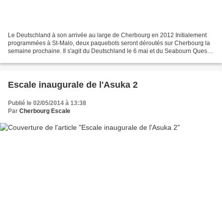
Le Deutschland à son arrivée au large de Cherbourg en 2012 Initialement
programmées à St-Malo, deux paquebots seront déroutés sur Cherbourg la
semaine prochaine. Il s'agit du Deutschland le 6 mai et du Seabourn Quest
le lendemain. Enfin, Cherbourg recevra...
Escale inaugurale de l'Asuka 2
Publié le 02/05/2014 à 13:38
Par
Cherbourg Escale