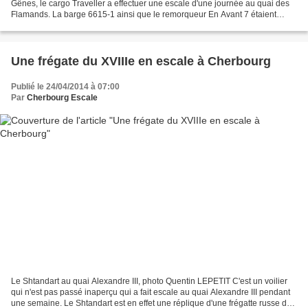
Gênes, le cargo Traveller a effectuer une escale d'une journée au quai des
Flamands. La barge 6615-1 ainsi que le remorqueur En Avant 7 étaient
également en escale pour transborder une...
Une frégate du XVIIIe en escale à Cherbourg
Publié le 24/04/2014 à 07:00
Par
Cherbourg Escale
Le Shtandart au quai Alexandre III, photo Quentin LEPETIT C'est un voilier
qui n'est pas passé inaperçu qui a fait escale au quai Alexandre III pendant
une semaine. Le Shtandart est en effet une réplique d'une frégatte russe du