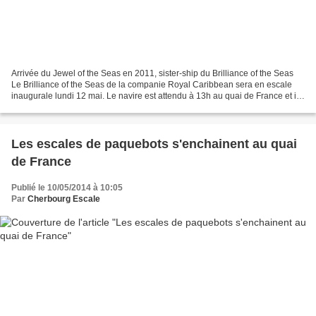
Arrivée du Jewel of the Seas en 2011, sister-ship du Brilliance of the Seas
Le Brilliance of the Seas de la companie Royal Caribbean sera en escale
inaugurale lundi 12 mai. Le navire est attendu à 13h au quai de France et il
davrait appareiller vers 21h....
Les escales de paquebots s'enchainent au quai
de France
Publié le 10/05/2014 à 10:05
Par
Cherbourg Escale