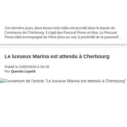
Ces derniers jours, deux beaux trois-mâts ont accosté dans le bassin du
Commerce de Cherbourg. Il s'agit des Pascual Flores et Alva. Le Pascual
Flores était accompagné de l'Alva (plus au sud, à proximité de la passerelle
Michel Legrand) Arrivé le 19 mai...
Le luxueux Marina est attendu à Cherbourg
Publié le 24/05/2026 à 06:30
Par
Quentin Lepetit