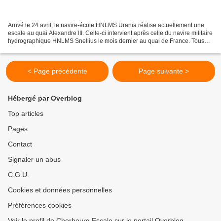
Arrivé le 24 avril, le navire-école HNLMS Urania réalise actuellement une
escale au quai Alexandre III. Celle-ci intervient après celle du navire militaire
hydrographique HNLMS Snellius le mois dernier au quai de France. Tous
deux font partie de la marine...
< Page précédente
Page suivante >
Hébergé par Overblog
Top articles
Pages
Contact
Signaler un abus
C.G.U.
Cookies et données personnelles
Préférences cookies
Voir le profil de Cherbourg Escale sur le portail Overblog