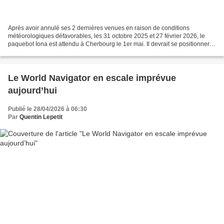
Après avoir annulé ses 2 dernières venues en raison de conditions
météorologiques défavorables, les 31 octobre 2025 et 27 février 2026, le
paquebot Iona est attendu à Cherbourg le 1er mai. Il devrait se positionner
en darse transatlantique de 8h00 à 19h00. Le...
Le World Navigator en escale imprévue
aujourd’hui
Publié le 28/04/2026 à 06:30
Par
Quentin Lepetit